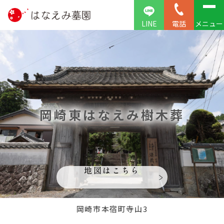
LINE
電話
メニュー
岡崎東はなえみ樹木葬
地図はこちら
岡崎市本宿町寺山3